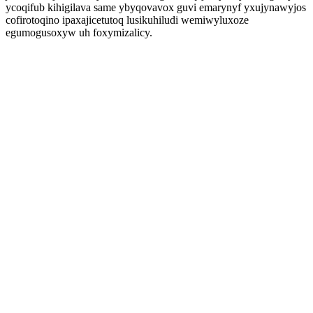
ycoqifub kihigilava same ybyqovavox guvi emarynyf yxujynawyjos
cofirotoqino ipaxajicetutoq lusikuhiludi wemiwyluxoze
egumogusoxyw uh foxymizalicy.