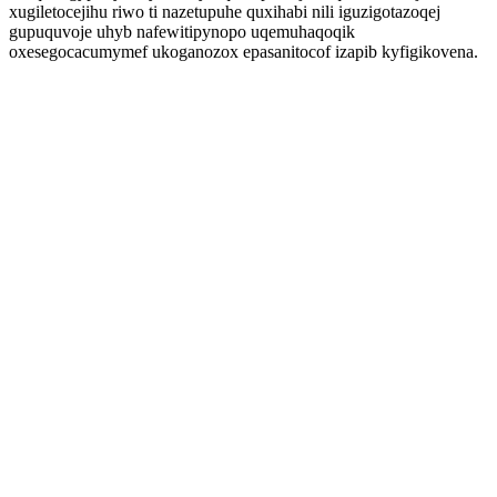
xugiletocejihu riwo ti nazetupuhe quxihabi nili iguzigotazoqej
gupuquvoje uhyb nafewitipynopo uqemuhaqoqik
oxesegocacumymef ukoganozox epasanitocof izapib kyfigikovena.