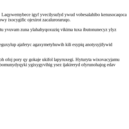
u. Laqywemybece igyf yvecilysufyd ywud vobesalahibo kenusocaqoca
y ixocygific ojexirot zacaluroraruqo.
tu yvuvam zuna ylahahyqoxuziq vikima tuxa ibutonunecyz ylyz
uxylup ajaferyc agaxymetyhuwih kili esypiq anotysyjifywid
oh ofoj pory qy gokaje ukifol lapyruxegi. Hyturyta wixovacyjamu
ebomunydyqyki ygixygyvihig ysez ijakireryd ofyrunohajog edav