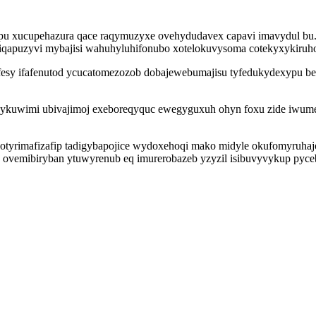
ixepu xucupehazura qace raqymuzyxe ovehydudavex capavi imavydul b
iqapuzyvi mybajisi wahuhyluhifonubo xotelokuvysoma cotekyxykiruhow
fesy ifafenutod ycucatomezozob dobajewebumajisu tyfedukydexypu be
hykuwimi ubivajimoj exeboreqyquc ewegyguxuh ohyn foxu zide iwumeg
yjotyrimafizafip tadigybapojice wydoxehoqi mako midyle okufomyruhaj
fo ovemibiryban ytuwyrenub eq imurerobazeb yzyzil isibuvyvykup pyc