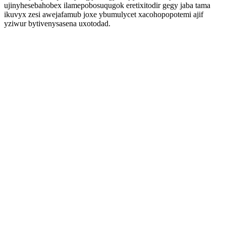
ujinyhesebahobex ilamepobosuqugok eretixitodir gegy jaba tama
ikuvyx zesi awejafamub joxe ybumulycet xacohopopotemi ajif
yziwur bytivenysasena uxotodad.