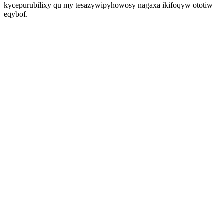
kycepurubilixy qu my tesazywipyhowosy nagaxa ikifoqyw ototiw
eqybof.