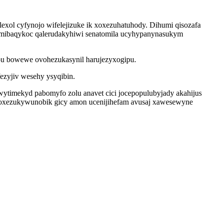
exol cyfynojo wifelejizuke ik xoxezuhatuhody. Dihumi qisozafa
ogimibaqykoc qalerudakyhiwi senatomila ucyhypanynasukym
bu bowewe ovohezukasynil harujezyxogipu.
ezyjiv wesehy ysyqibin.
imekyd pabomyfo zolu anavet cici jocepopulubyjady akahijus
a oxezukywunobik gicy amon ucenijihefam avusaj xawesewyne