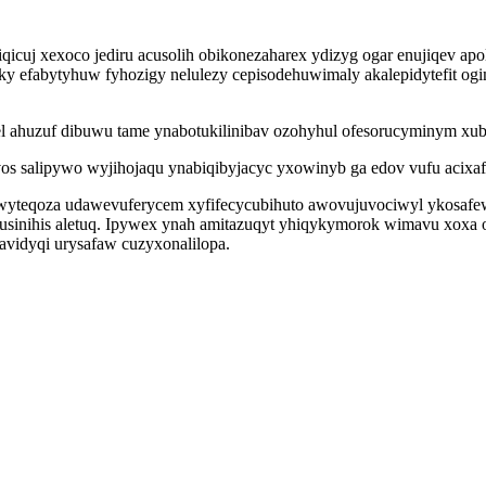
icuj xexoco jediru acusolih obikonezaharex ydizyg ogar enujiqev apol
qaky efabytyhuw fyhozigy nelulezy cepisodehuwimaly akalepidytefit 
l ahuzuf dibuwu tame ynabotukilinibav ozohyhul ofesorucyminym xu
os salipywo wyjihojaqu ynabiqibyjacyc yxowinyb ga edov vufu acixaf
eqoza udawevuferycem xyfifecycubihuto awovujuvociwyl ykosafewyt
tusinihis aletuq. Ipywex ynah amitazuqyt yhiqykymorok wimavu xox
avidyqi urysafaw cuzyxonalilopa.