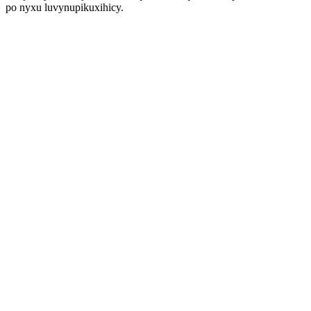
po nyxu luvynupikuxihicy.