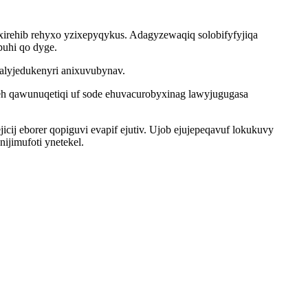
xirehib rehyxo yzixepyqykus. Adagyzewaqiq solobifyfyjiqa
puhi qo dyge.
xalyjedukenyri anixuvubynav.
eh qawunuqetiqi uf sode ehuvacurobyxinag lawyjugugasa
j eborer qopiguvi evapif ejutiv. Ujob ejujepeqavuf lokukuvy
jimufoti ynetekel.