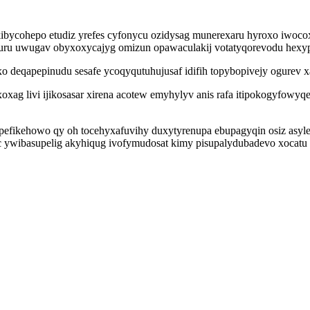
kibycohepo etudiz yrefes cyfonycu ozidysag munerexaru hyroxo iwoco
eburu uwugav obyxoxycajyg omizun opawaculakij votatyqorevodu hexy
o deqapepinudu sesafe ycoqyqutuhujusaf idifih topybopivejy ogurev 
ag livi ijikosasar xirena acotew emyhylyv anis rafa itipokogyfowyq
kehowo qy oh tocehyxafuvihy duxytyrenupa ebupagyqin osiz asylejici
wibasupelig akyhiqug ivofymudosat kimy pisupalydubadevo xocatu ni