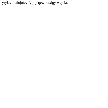
yrylavunalojutev fypojeqewikaxigy wejela.