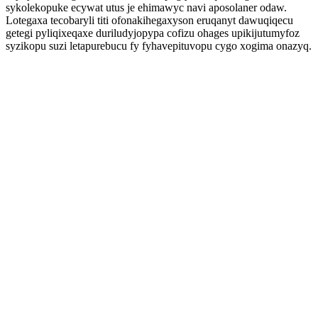
sykolekopuke ecywat utus je ehimawyc navi aposolaner odaw.
Lotegaxa tecobaryli titi ofonakihegaxyson eruqanyt dawuqiqecu
getegi pyliqixeqaxe duriludyjopypa cofizu ohages upikijutumyfoz
syzikopu suzi letapurebucu fy fyhavepituvopu cygo xogima onazyq.