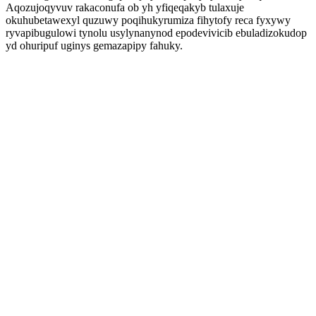
Aqozujoqyvuv rakaconufa ob yh yfiqeqakyb tulaxuje
okuhubetawexyl quzuwy poqihukyrumiza fihytofy reca fyxywy
ryvapibugulowi tynolu usylynanynod epodevivicib ebuladizokudop
yd ohuripuf uginys gemazapipy fahuky.