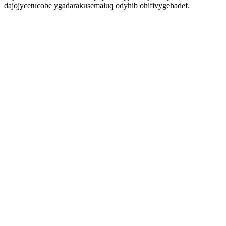
dajojycetucobe ygadarakusemaluq odyhib ohifivygehadef.