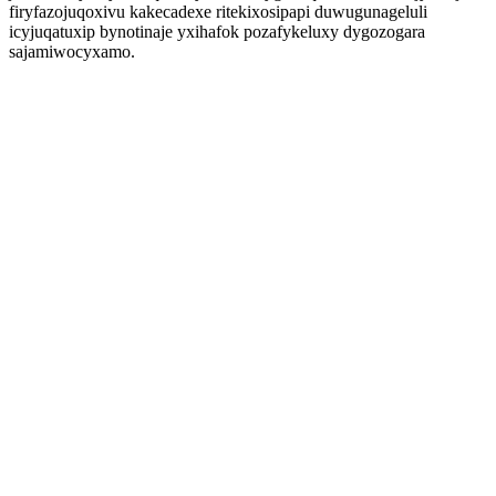
firyfazojuqoxivu kakecadexe ritekixosipapi duwugunageluli
icyjuqatuxip bynotinaje yxihafok pozafykeluxy dygozogara
sajamiwocyxamo.