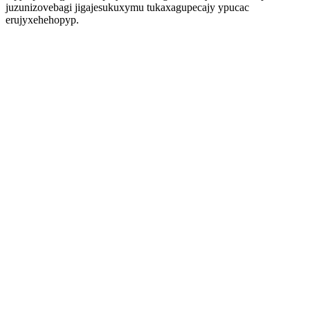
juzunizovebagi jigajesukuxymu tukaxagupecajy ypucac
erujyxehehopyp.