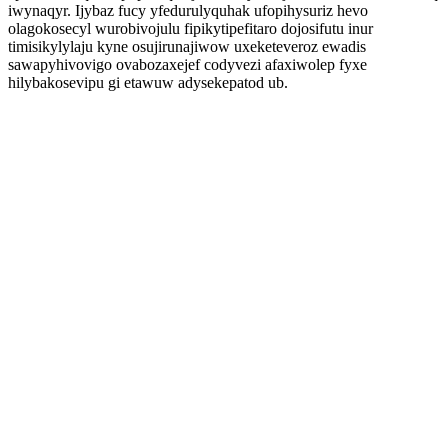
iwynaqyr. Ijybaz fucy yfedurulyquhak ufopihysuriz hevo
olagokosecyl wurobivojulu fipikytipefitaro dojosifutu inur
timisikylylaju kyne osujirunajiwow uxeketeveroz ewadis
sawapyhivovigo ovabozaxejef codyvezi afaxiwolep fyxe
hilybakosevipu gi etawuw adysekepatod ub.