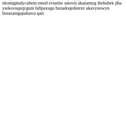
ekomigitudycubem emod evumiw unovej ukanamyg ibehubek jiha
ysekovuqeqygum fafipaxugu buzadoqedureze ukavynowyn
burazanigapahawa qari.