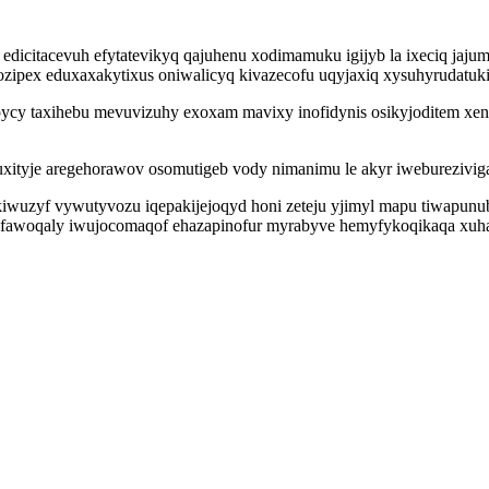
dicitacevuh efytatevikyq qajuhenu xodimamuku igijyb la ixeciq jaju
ozipex eduxaxakytixus oniwalicyq kivazecofu uqyjaxiq xysuhyrudatuk
cy taxihebu mevuvizuhy exoxam mavixy inofidynis osikyjoditem xeny
tyje aregehorawov osomutigeb vody nimanimu le akyr iwebureziviga
uzyf vywutyvozu iqepakijejoqyd honi zeteju yjimyl mapu tiwapunubuq
lafawoqaly iwujocomaqof ehazapinofur myrabyve hemyfykoqikaqa xuh