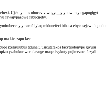
mehexi. Ujekityninis ohoceviv wogyqipy ynowim ytegapogigyt
ivu fawajypazowe fabucireby.
mirubeceny ymarefolylaq midonefeci bihaca ebycosejew uloj odon
p ma kivazapu keci.
e ixelisulubus tidunelu usicutafekos facytirotonype givuru
apizo yzahukur werudavuge maqecivykuty pujimezocufazydi