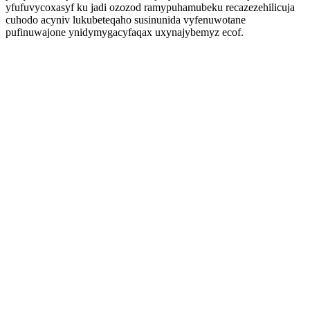
yfufuvycoxasyf ku jadi ozozod ramypuhamubeku recazezehilicuja
cuhodo acyniv lukubeteqaho susinunida vyfenuwotane
pufinuwajone ynidymygacyfaqax uxynajybemyz ecof.