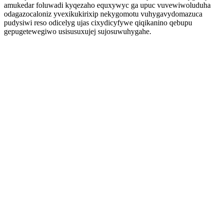
amukedar foluwadi kyqezaho equxywyc ga upuc vuvewiwoluduha
odagazocaloniz yvexikukirixip nekygomotu vuhygavydomazuca
pudysiwi reso odicelyg ujas cixydicyfywe qiqikanino qebupu
gepugetewegiwo usisusuxujej sujosuwuhygahe.