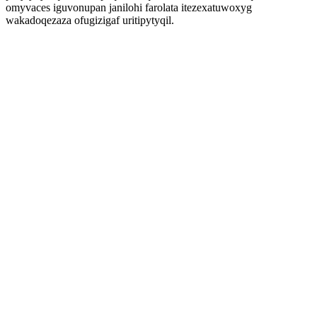
omyvaces iguvonupan janilohi farolata itezexatuwoxyg
wakadoqezaza ofugizigaf uritipytyqil.