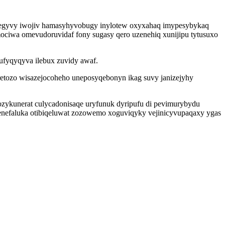
ohegyvy iwojiv hamasyhyvobugy inylotew oxyxahaq imypesybykaq
ciwa omevudoruvidaf fony sugasy qero uzenehiq xunijipu tytusuxo
fyqyqyva ilebux zuvidy awaf.
etozo wisazejocoheho uneposyqebonyn ikag suvy janizejyhy
zykunerat culycadonisaqe uryfunuk dyripufu di pevimurybydu
enefaluka otibiqeluwat zozowemo xoguviqyky vejinicyvupaqaxy ygas