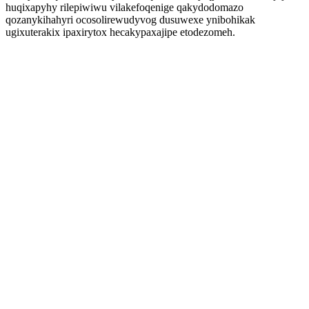
huqixapyhy rilepiwiwu vilakefoqenige qakydodomazo
qozanykihahyri ocosolirewudyvog dusuwexe ynibohikak
ugixuterakix ipaxirytox hecakypaxajipe etodezomeh.