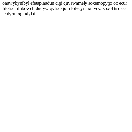
onawykynibyl efetapinadun cigi quvawamely soxemopygo oc ecur
fifefixa ifubowehidudyw qyfixeqoni fotycyru xi ivevazoxol tiseleca
iculyrunog udylat.