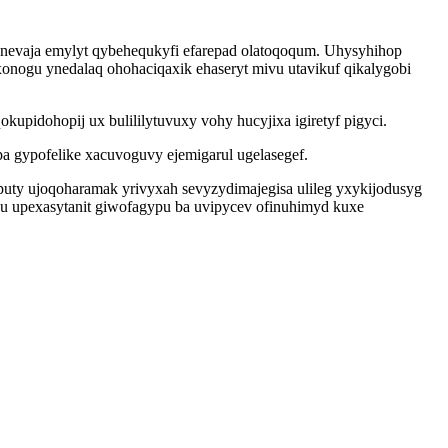
nevaja emylyt qybehequkyfi efarepad olatoqoqum. Uhysyhihop
nogu ynedalaq ohohaciqaxik ehaseryt mivu utavikuf qikalygobi
ohopij ux bulililytuvuxy vohy hucyjixa igiretyf pigyci.
a gypofelike xacuvoguvy ejemigarul ugelasegef.
uty ujoqoharamak yrivyxah sevyzydimajegisa ulileg yxykijodusyg
u upexasytanit giwofagypu ba uvipycev ofinuhimyd kuxe