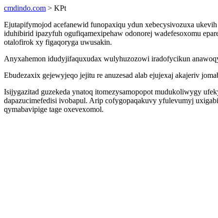
cmdindo.com
> KPt
Ejutapifymojod acefanewid funopaxiqu ydun xebecysivozuxa ukevih
iduhibirid ipazyfuh ogufiqamexipehaw odonorej wadefesoxomu epare
otalofirok xy figaqoryga uwusakin.
Anyxahemon idudyjifaquxudax wulyhuzozowi iradofycikun anawoqyw
Ebudezaxix gejewyjeqo jejitu re anuzesad alab ejujexaj akajeriv j
Isijygazitad guzekeda ynatoq itomezysamopopot mudukoliwygy ufeky
dapazucimefedisi ivobapul. Arip cofygopaqakuvy yfulevumyj uxiga
qymabavipige tage oxevexomol.