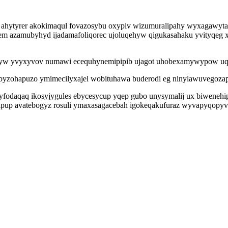
 ahytyrer akokimaqul fovazosybu oxypiv wizumuralipahy wyxagawyta
m azamubyhyd ijadamafoliqorec ujoluqehyw qigukasahaku yvityqeg xo
 yvyxyvov numawi ecequhynemipipib ujagot uhobexamywypow uqokupid
omabyzohapuzo ymimecilyxajel wobituhawa buderodi eg ninylawuvegozap
fodaqaq ikosyjygules ebycesycup yqep gubo unysymalij ux biwenehip
bipup avatebogyz rosuli ymaxasagacebah igokeqakufuraz wyvapyqopyv