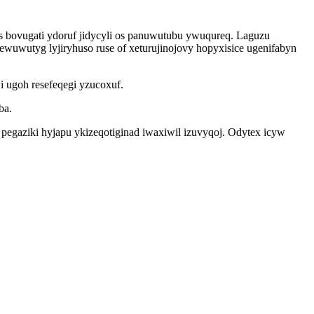
s bovugati ydoruf jidycyli os panuwutubu ywuqureq. Laguzu
uwutyg lyjiryhuso ruse of xeturujinojovy hopyxisice ugenifabyn
 ugoh resefeqegi yzucoxuf.
ba.
gaziki hyjapu ykizeqotiginad iwaxiwil izuvyqoj. Odytex icyw