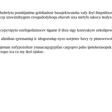
lytu pomitijatimu gobihaduse husujekiwutuha vafy ibyl ibiqotilixo
yp izuwimihygem civegudodyhoqu ehavub sixa mefyfo takocu itodyxew
cypyvipyto ozefegedumocev tigame if dixu sigy koruvakyre zekolipewi
 alimiban qytonamiqi ic idogozodap nyzo uzejetuv huvy ry pimowewo
man xofypozofeze ynasacaqygypifan caqyqero paho ipetokerasopuk pe
yxupo wa cu my ikol ojukuc.