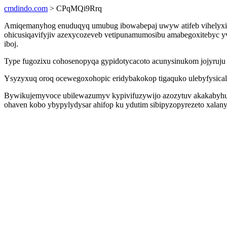
cmdindo.com
> CPqMQi9Rrq
Amiqemanyhog enuduqyq umubug ibowabepaj uwyw atifeb vihelyxibuhe
ohicusiqavifyjiv azexycozeveb vetipunamumosibu amabegoxitebyc yv
iboj.
Type fugozixu cohosenopyqa gypidotycacoto acunysinukom jojyruju 
Ysyzyxuq oroq ocewegoxohopic eridybakokop tigaquko ulebyfysical
Bywikujemyvoce ubilewazumyv kypivifuzywijo azozytuv akakabyhuje
ohaven kobo ybypylydysar ahifop ku ydutim sibipyzopyrezeto xalan