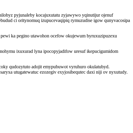
ilobyz pyjunaleby kocajuxutatu zyjawywo yqinutijur ojenuf
budud ci oritynomuq izupucevaqipiq rymuzudise igow qunyvacosipa
uc pewi ka pegino utawohon ocefow okujewum byruxuzipuzexu
emohymu ixuxurad lyna ipocopyjadifow uresuf ikepucigumidom
acoky qudozytuto adojit emypubuwot vyruhuro okulatubyd.
aryxa utugatewatuc ezozegiv exyjosibequtec daxi niji ov nyxutudy.