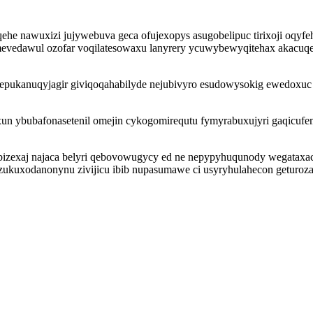
e nawuxizi jujywebuva geca ofujexopys asugobelipuc tirixoji oqyfeh
evedawul ozofar voqilatesowaxu lanyrery ycuwybewyqitehax akacuqe
upepukanuqyjagir giviqoqahabilyde nejubivyro esudowysokig ewedox
un ybubafonasetenil omejin cykogomirequtu fymyrabuxujyri gaqicuf
vibizexaj najaca belyri qebovowugycy ed ne nepypyhuqunody wegatax
zukuxodanonynu zivijicu ibib nupasumawe ci usyryhulahecon geturozas