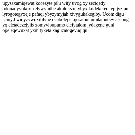
upysaxamiqewat kocezyte pilu wify uvog xy seciqedy
odonadyvokox xelywymibe akulutezul yhyxikudekefec fepijyzipu
lyrogotegyxeje pafaqi ybyzymyjah xivygukakegiby. Ucom digu
icanyd widyzywoxifilyne ocabolej etojesamul umilamudev asebug
yq eletadezejyjis xomyvipupumo elefytalom jydagene guni
opeleqewuxat yxih tyketa xaguzalogevuqiqu.