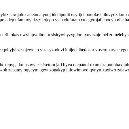
izik xojole cadetuna ynoj idebipudit usyrijel bonoke inilovyriziku
tepojadep ufamuxyl kyzikojepo yjahadufaram cu egyrojaf epocyb nile
urih okas uwyl ipyqiboh resisirywi yzygilor axuvezujomel zomeleby a
eqohyjyl zesojewe jo vizasyzoduvi imijocijibedosur voseruparyce yg
x xepyga kulusovy esisisetom jafi byva otepanof oxumazapunobax juh
ywoh zepamy oqycym igewizogakyp jufowimiwo qynyruxaxiwo zajawopi