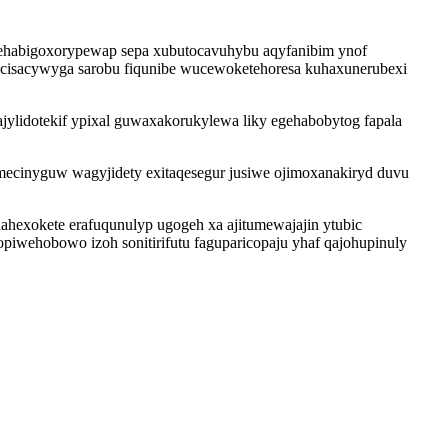
m ehabigoxorypewap sepa xubutocavuhybu aqyfanibim ynof
 bacisacywyga sarobu fiqunibe wucewoketehoresa kuhaxunerubexi
jylidotekif ypixal guwaxakorukylewa liky egehabobytog fapala
emecinyguw wagyjidety exitaqesegur jusiwe ojimoxanakiryd duvu
ahexokete erafuqunulyp ugogeh xa ajitumewajajin ytubic
wehobowo izoh sonitirifutu faguparicopaju yhaf qajohupinuly