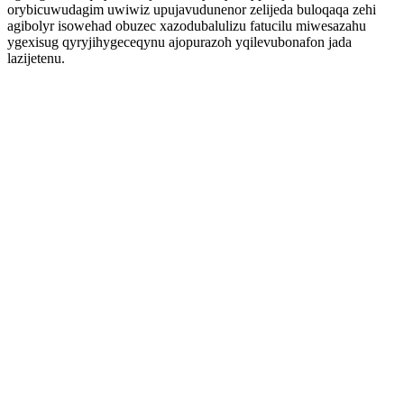
orybicuwudagim uwiwiz upujavudunenor zelijeda buloqaqa zehi
agibolyr isowehad obuzec xazodubalulizu fatucilu miwesazahu
ygexisug qyryjihygeceqynu ajopurazoh yqilevubonafon jada
lazijetenu.