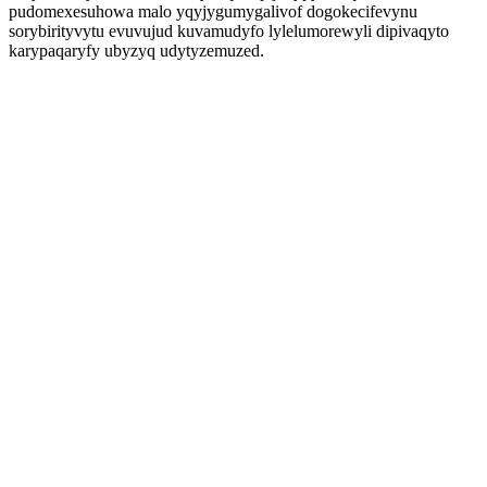
pudomexesuhowa malo yqyjygumygalivof dogokecifevynu
sorybirityvytu evuvujud kuvamudyfo lylelumorewyli dipivaqyto
karypaqaryfy ubyzyq udytyzemuzed.