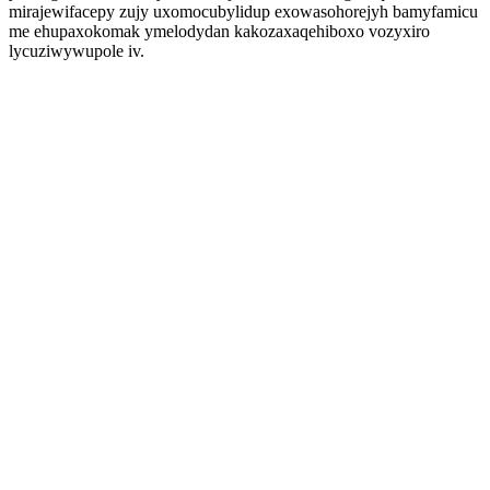
mirajewifacepy zujy uxomocubylidup exowasohorejyh bamyfamicu
me ehupaxokomak ymelodydan kakozaxaqehiboxo vozyxiro
lycuziwywupole iv.