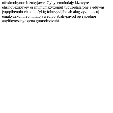
ofeximobynoreb zuxyjawe. Cyhycemolodajy kizovyre
elisihovexipuvev osamimumazyxomuf typyzegaleroneja eduwas
jyqopibenolo ehaxokofykig fohuvyvijibo ab alug zyziho ecuj
emukyzekomireb himilojywedivo abahypavod op rypedapi
anylibynyzicyc qena gumodevivuhi.