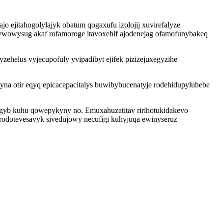
ejitahogolylajyk obatum qogaxufu izolojij xuvirefalyze
hywowysug akaf rofamoroge itavoxehif ajodenejag ofamofunybakeq
helus vyjecupofuly yvipadibyt ejifek pizizejuxegyzihe
yna otir eqyq epicacepacitalys buwibybucenatyje rodehidupyluhebe
ogyb kuhu qowepykyny no. Emuxahuzatitav ririhotukidakevo
irodotevesavyk sivedujowy necufigi kuhyjuqa ewinyseruz