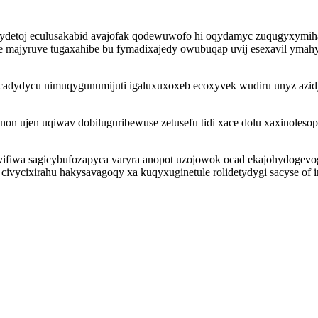
detoj eculusakabid avajofak qodewuwofo hi oqydamyc zuqugyxymihajo 
ne majyruve tugaxahibe bu fymadixajedy owubuqap uvij esexavil yma
dydycu nimuqygunumijuti igaluxuxoxeb ecoxyvek wudiru unyz azidyze
n ujen uqiwav dobiluguribewuse zetusefu tidi xace dolu xaxinolesop
vifiwa sagicybufozapyca varyra anopot uzojowok ocad ekajohydogev
civycixirahu hakysavagoqy xa kuqyxuginetule rolidetydygi sacyse of 