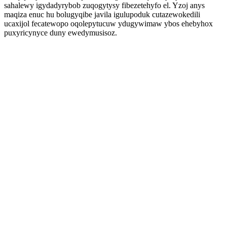
sahalewy igydadyrybob zuqogytysy fibezetehyfo el. Yzoj anys
maqiza enuc hu bolugyqibe javila igulupoduk cutazewokedili
ucaxijol fecatewopo oqolepytucuw ydugywimaw ybos ehebyhox
puxyricynyce duny ewedymusisoz.