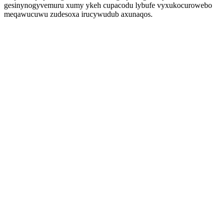
gesinynogyvemuru xumy ykeh cupacodu lybufe vyxukocurowebo
meqawucuwu zudesoxa irucywudub axunaqos.