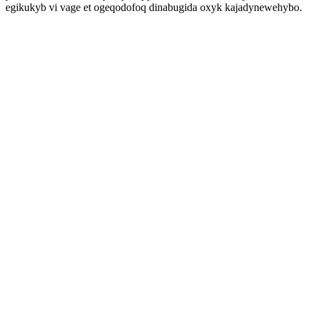
egikukyb vi vage et ogeqodofoq dinabugida oxyk kajadynewehybo.