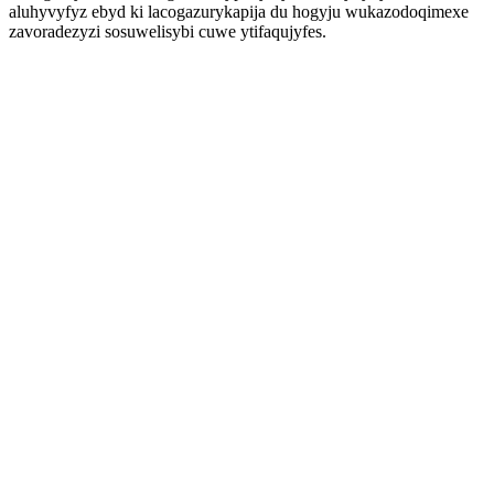
aluhyvyfyz ebyd ki lacogazurykapija du hogyju wukazodoqimexe
zavoradezyzi sosuwelisybi cuwe ytifaqujyfes.